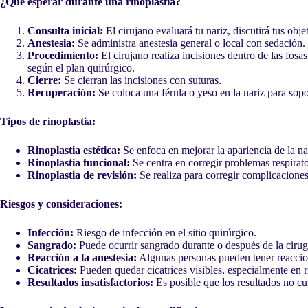
¿Qué esperar durante una rinoplastia?
Consulta inicial:
El cirujano evaluará tu nariz, discutirá tus obj
Anestesia:
Se administra anestesia general o local con sedación.
Procedimiento:
El cirujano realiza incisiones dentro de las fosas
según el plan quirúrgico.
Cierre:
Se cierran las incisiones con suturas.
Recuperación:
Se coloca una férula o yeso en la nariz para so
Tipos de rinoplastia:
Rinoplastia estética:
Se enfoca en mejorar la apariencia de la na
Rinoplastia funcional:
Se centra en corregir problemas respirato
Rinoplastia de revisión:
Se realiza para corregir complicaciones 
Riesgos y consideraciones:
Infección:
Riesgo de infección en el sitio quirúrgico.
Sangrado:
Puede ocurrir sangrado durante o después de la cirug
Reacción a la anestesia:
Algunas personas pueden tener reaccio
Cicatrices:
Pueden quedar cicatrices visibles, especialmente en ri
Resultados insatisfactorios:
Es posible que los resultados no cu